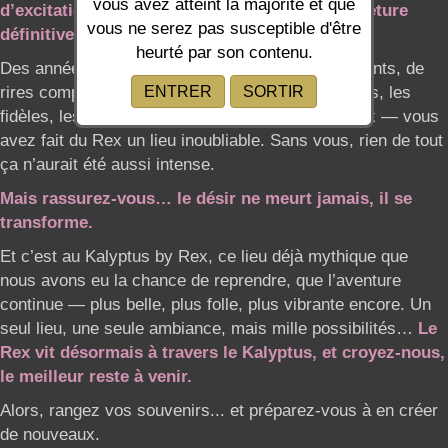
vous avez atteint la majorité et que
d’excitation que nous vous annonçons la fermeture
vous ne serez pas susceptible d'être
définitive du club The Rex à Mauguio.
heurté par son contenu.
Des années de plaisirs partagés, de regards brûlants, de
rires complices et de corps en fête… Merci à vous, les
fidèles, les passionnés, les curieux, les audacieux — vous
avez fait du Rex un lieu inoubliable. Sans vous, rien de tout
ça n’aurait été aussi intense.
Mais rassurez-vous… le désir ne meurt jamais, il se
transforme.
Et c’est au Kalyptus by Rex, ce lieu déjà mythique que
nous avons eu la chance de reprendre, que l’aventure
continue — plus belle, plus folle, plus vibrante encore. Un
seul lieu, une seule ambiance, mais mille possibilités…
Le
Rex vit désormais à travers le Kalyptus, et croyez-nous,
le meilleur reste à venir.
Alors, rangez vos souvenirs... et préparez-vous à en créer
de nouveaux.