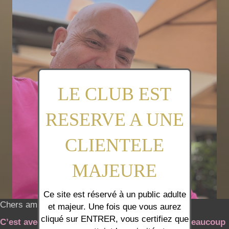
LE CLUB EST
RESERVE A UNE
CLIENTELE
MAJEURE
Ce site est réservé à un public adulte
Chers amis coquins,
et majeur. Une fois que vous aurez
cliqué sur ENTRER, vous certifiez que
C’est avec une pointe de tristesse mais aussi beaucoup