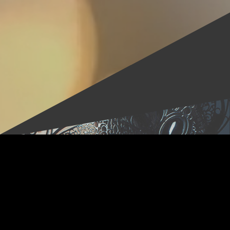
The Rex vous souhaite la
bienvenue
Bienvenue sur le site du club libertin The Rex.